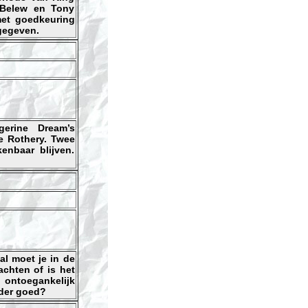
n Belew en Tony
met goedkeuring
gegeven.
erine Dream’s
e Rothery. Twee
enbaar blijven.
al moet je in de
chten of is het
 ontoegankelijk
nder goed?