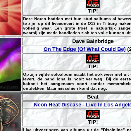
TIP!
Deze Noren hadden met hun studioalbums al bewez
te zijn, op dit liveconcert in de O13 in Tilburg make
volledig waar. Een grote troef is natuurkijk zange
waarbij zijn mede bandleden zich ten volle kunnen uit
Dave Bainbridge
On The Edge (Of What Could Be)
(
TIP!
Op zijn vijfde soloalbum maakt het ook weer niet uit 
levert, de band Iona is nooit ver weg. Bij de eerst
kabbelt het aangenaam voort zonder memorabel
ontdekken. Maar misschien komt dat nog.
Beat
Neon Heat Disease - Live In Los Angel
TIP!
Live uitvoeringen van albums uit de "Discipline" p