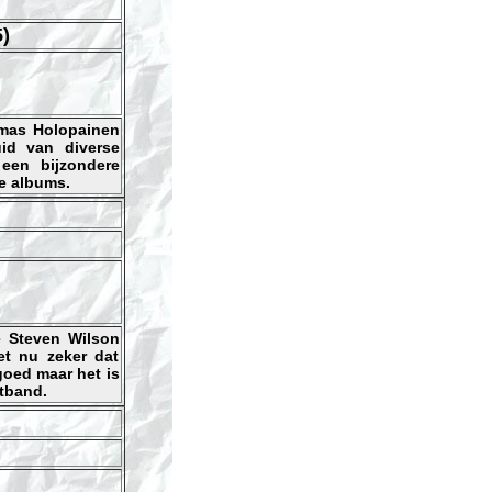
)
omas Holopainen
uid van diverse
een bijzondere
re albums.
 Steven Wilson
et nu zeker dat
goed maar het is
ltband.