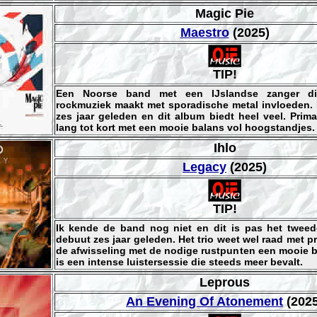
Magic Pie
Maestro
(2025)
TIP!
Een Noorse band met een IJslandse zanger di
rockmuziek maakt met sporadische metal invloeden. 
zes jaar geleden en dit album biedt heel veel. Prim
lang tot kort met een mooie balans vol hoogstandjes.
Ihlo
Legacy
(2025)
TIP!
Ik kende de band nog niet en dit is pas het twee
debuut zes jaar geleden. Het trio weet wel raad met p
de afwisseling met de nodige rustpunten een mooie b
is een intense luistersessie die steeds meer bevalt.
Leprous
An Evening Of Atonement
(2025