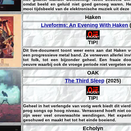
omdat beeld en geluid niet goed genoeg waren. He
mooi tijdsbeeld van de elektronische muziek uit deze
Haken
Liveforms: An Evening With Haken
(
TIP!
Dit live-document toont weer eens aan dat Haken v
een progressieve metal band. Ze verweven allerlei inv
tot folk, tot een bijzonder geheel. Een fraaie d
oeuvre waarbij ook de vroege periode niet vergeten w
OAK
The Third Sleep
(2025)
TIP!
Geheel in het verlengde van vorig werk biedt dit vier
prog songs op hoog niveau. Verrassend hoeft niet com
zijn weer veel onverwachte wendingen. Het experi
geschuwd en maakt het tot het einde boeiend.
Echolyn