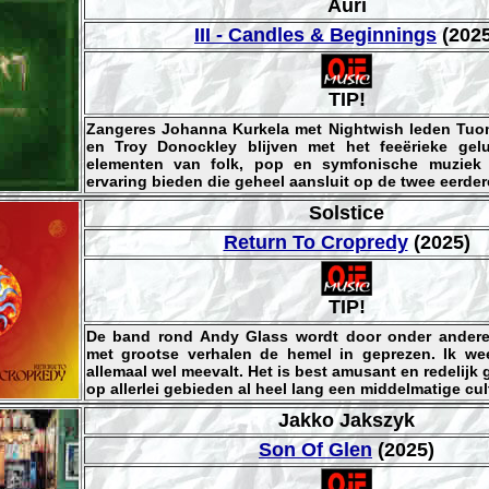
Auri
III - Candles & Beginnings
(2025
TIP!
Zangeres Johanna Kurkela met Nightwish leden Tu
en Troy Donockley blijven met het feeërieke gel
elementen van folk, pop en symfonische muziek 
ervaring bieden die geheel aansluit op de twee eerde
Solstice
Return To Cropredy
(2025)
TIP!
De band rond Andy Glass wordt door onder andere
met grootse verhalen de hemel in geprezen. Ik we
allemaal wel meevalt. Het is best amusant en redelijk 
op allerlei gebieden al heel lang een middelmatige cu
Jakko Jakszyk
Son Of Glen
(2025)