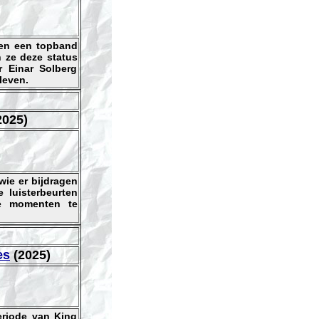
en een topband
n ze deze status
r Einar Solberg
leven.
2025)
wie er bijdragen
e luisterbeurten
e momenten te
es
(2025)
eriode van King