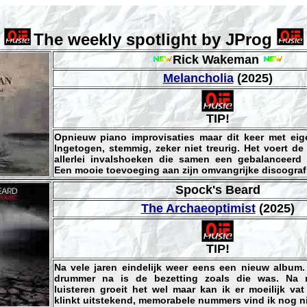
The weekly spotlight by JProg
Rick Wakeman
Melancholia
(2025)
TIP!
Opnieuw piano improvisaties maar dit keer met eig
Ingetogen, stemmig, zeker niet treurig. Het voert de 
allerlei invalshoeken die samen een gebalanceerd
Een mooie toevoeging aan zijn omvangrijke discograf
Spock's Beard
The Archaeoptimist
(2025)
TIP!
Na vele jaren eindelijk weer eens een nieuw album
drummer na is de bezetting zoals die was. Na 
luisteren groeit het wel maar kan ik er moeilijk vat
klinkt uitstekend, memorabele nummers vind ik nog ni