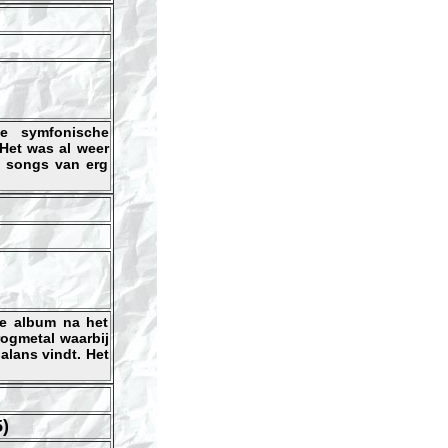
e symfonische
Het was al weer
a songs van erg
de album na het
rogmetal waarbij
alans vindt. Het
)