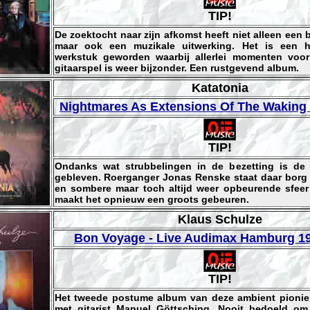
TIP!
De zoektocht naar zijn afkomst heeft niet alleen een
maar ook een muzikale uitwerking. Het is een he
werkstuk geworden waarbij allerlei momenten voor
gitaarspel is weer bijzonder. Een rustgevend album.
Katatonia
Nightmares As Extensions Of The Waking 
TIP!
Ondanks wat strubbelingen in de bezetting is de
gebleven. Roerganger Jonas Renske staat daar borg 
en sombere maar toch altijd weer opbeurende sfeer
maakt het opnieuw een groots gebeuren.
Klaus Schulze
Bon Voyage - Live Audimax Hamburg 1
TIP!
Het tweede postume album van deze ambient pionier
met gitarist Manuel Göttsching. Nooit bedoeld om