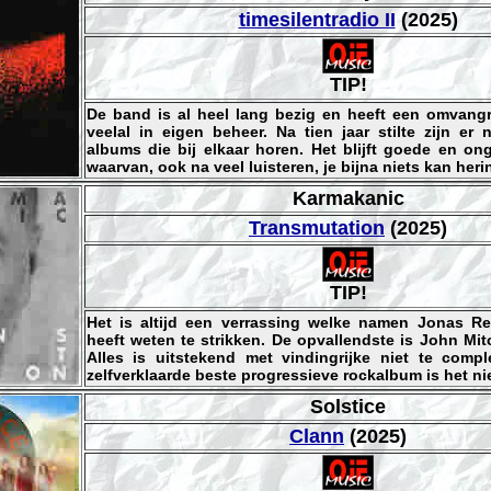
timesilentradio II
(2025)
TIP!
De band is al heel lang bezig en heeft een omvangri
veelal in eigen beheer. Na tien jaar stilte zijn er
albums die bij elkaar horen. Het blijft goede en on
waarvan, ook na veel luisteren, je bijna niets kan heri
Karmakanic
Transmutation
(2025)
TIP!
Het is altijd een verrassing welke namen Jonas R
heeft weten te strikken. De opvallendste is John Mitc
Alles is uitstekend met vindingrijke niet te comp
zelfverklaarde beste progressieve rockalbum is het nie
Solstice
Clann
(2025)