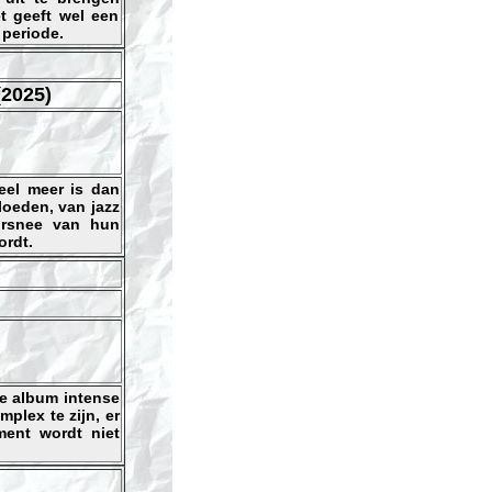
t geeft wel een
 periode.
2025)
eel meer is dan
loeden, van jazz
oorsnee van hun
ordt.
de album intense
plex te zijn, er
ment wordt niet