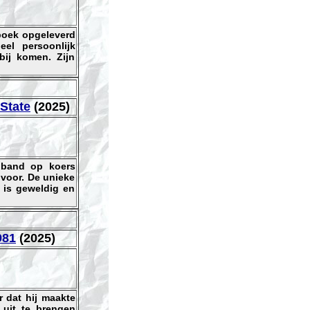
 boek opgeleverd
el persoonlijk
bij komen. Zijn
State
(2025)
 band op koers
voor. De unieke
 is geweldig en
981
(2025)
 dat hij maakte
 uit te brengen