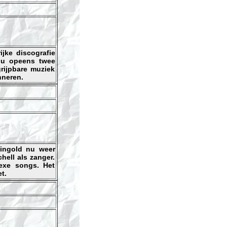
jke discografie
 nu opeens twee
grijpbare muziek
nneren.
eingold nu weer
hell als zanger.
lexe songs. Het
t.