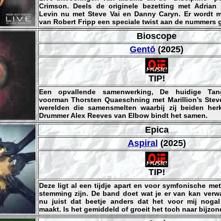
Crimson. Deels de originele bezetting met Adria
Levin nu met Steve Vai en Danny Caryn. Er wordt 
van Robert Fripp een speciale twist aan de nummers 
Bioscope
Gentō
(2025)
TIP!
Een opvallende samenwerking, De huidige Tang
voorman Thorsten Quaeschning met Marillion’s Stev
werelden die samensmelten waarbij zij beiden herk
Drummer Alex Reeves van Elbow bindt het samen.
Epica
Aspiral
(2025)
TIP!
Deze ligt al een tijdje apart en voor symfonische met
stemming zijn. De band doet wat je er van kan verwa
nu juist dat beetje anders dat het voor mij nogal
maakt. Is het gemiddeld of groeit het toch naar bijzo