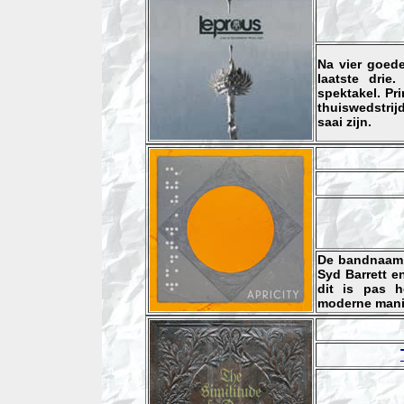
Na vier goed
laatste drie
spektakel. Pr
thuiswedstrij
saai zijn.
De bandnaam 
Syd Barrett e
dit is pas h
moderne manie