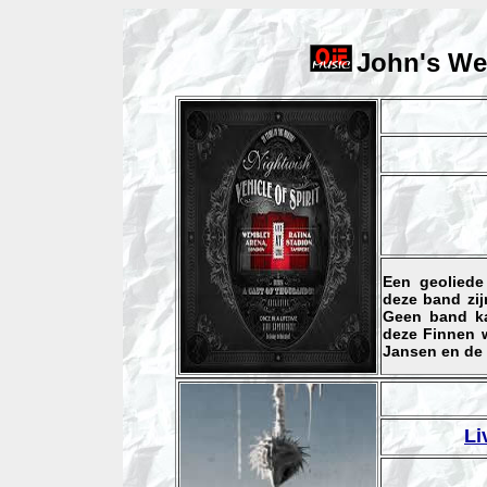
John's
We
Een geoliede
deze band zij
Geen band ka
deze Finnen w
Jansen en de 
Li