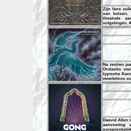
Zijn fans zul
van kotsen. 
theatrale a
volgelingen. A
Na zestien ja
Ondanks veel
typische Kan
moeiteloos o
Daevid Allen i
aanvoering 
oorspronkelij