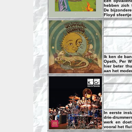
Een opvallend
hebben zich 
De bijzondere
Floyd sfeertj
Ik ken de ban
Opeth, Per Wi
hier beter th
aan het moder
In eerste ins
drie-drummer
werk en doet
vooral het flu