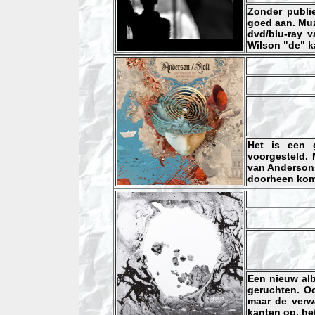
Zonder publie
goed aan. Muzi
dvd/blu-ray 
Wilson "de" k
Het is een 
voorgesteld. 
van Anderson z
doorheen kom.
Een nieuw alb
geruchten. Oo
maar de verw
kanten op, het