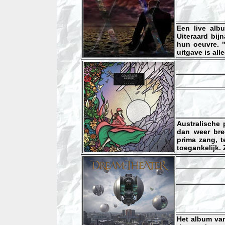
Een live alb
Uiteraard bi
hun oeuvre. "
uitgave is all
Australische
dan weer bre
prima zang, t
toegankelijk.
Het album van