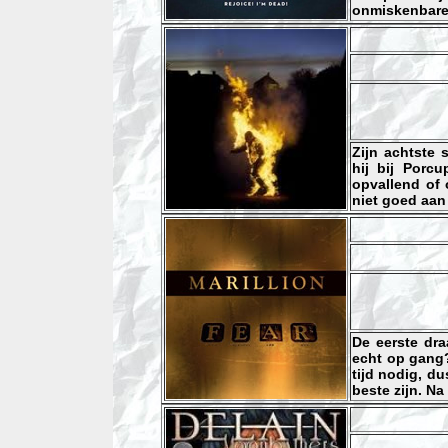
onmiskenbare 
Zijn achtste
hij bij Porc
opvallend of 
niet goed aan t
De eerste dra
echt op gang?
tijd nodig, d
beste zijn. Na