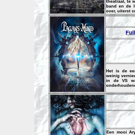
theatraal, te
band en de lu
over, uiterst c
Ful
Het is de ee
weinig vernie
in de VS wa
onderhoudend
Een mooi Ary