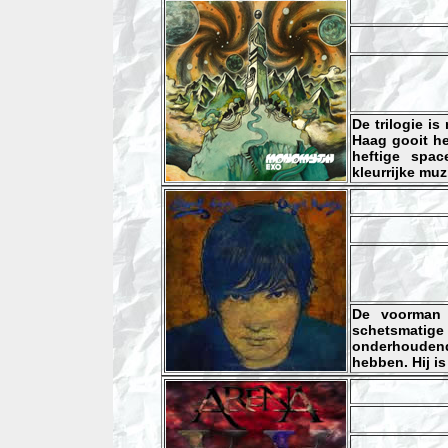
De trilogie i
Haag gooit h
heftige spa
kleurrijke mu
De voorman 
schetsmatige
onderhoudend
hebben. Hij is