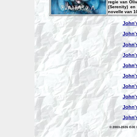
regie van Oli
(Serenity) en
novelle van 1
John'
John'
John'
John'
John'
John'
John'
John'
John'
John'
© 2003-2026
OJE 