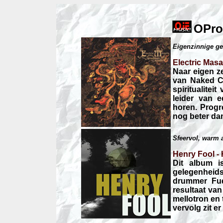
OPro
Eigenzinnige gek
Electric Mas
Naar eigen z
van Naked Ci
spiritualitei
leider van e
horen. Progr
nog beter dan
Sfeervol, warm a
Henry Fool -
Dit album 
gelegenhei
drummer Fu
resultaat va
mellotron en
vervolg zit e