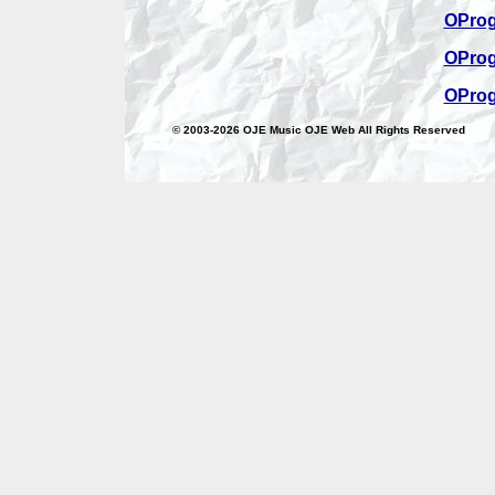
OProg
OProg
OProg
© 2003-2026
OJE Music OJE Web All Rights Reserved